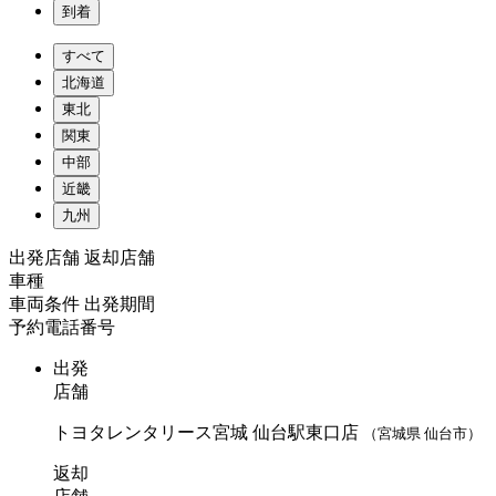
到着
すべて
北海道
東北
関東
中部
近畿
九州
出発店舗
返却店舗
車種
車両条件
出発期間
予約電話番号
出発
店舗
トヨタレンタリース宮城 仙台駅東口店
（宮城県 仙台市）
返却