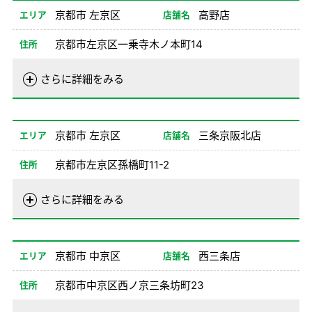
京都市 左京区
高野店
エリア
店舗名
京都市左京区一乗寺木ノ本町14
住所
電話番号
075-712-0100
さらに詳細をみる
営業時間
07/01
08:00-15:00
月火水木金
08:00-19:00
京都市 左京区
三条京阪北店
エリア
店舗名
土日祝
08:00-20:00
京都市左京区孫橋町11-2
住所
備考
電話番号
075-762-0115
さらに詳細をみる
営業時間
月〜日、祝
08:00-20:00
備考
京都市 中京区
西三条店
エリア
店舗名
京都市中京区西ノ京三条坊町23
住所