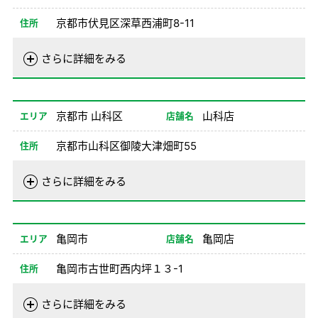
月〜日、祝
08:00-19:00
京都市伏見区深草西浦町8-11
住所
備考
電話番号
075-645-0100
さらに詳細をみる
営業時間
07/01
08:00-15:00
月火水木金
08:00-19:00
京都市 山科区
山科店
エリア
店舗名
土日祝
08:00-20:00
京都市山科区御陵大津畑町55
住所
備考
電話番号
075-502-0100
さらに詳細をみる
営業時間
07/01
08:00-15:00
月火水木金
08:00-19:00
亀岡市
亀岡店
エリア
店舗名
土日祝
08:00-20:00
亀岡市古世町西内坪１３-1
住所
備考
電話番号
0771-22-0100
さらに詳細をみる