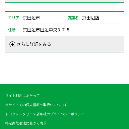
営業時間
12/31-01/04
09:00-18:00
07/01
08:00-14:30
京田辺市
京田辺店
エリア
店舗名
月〜日、祝
08:00-19:00
京田辺市田辺中央3-7-5
住所
備考
電話番号
0774-65-1100
さらに詳細をみる
営業時間
07/01
08:00-14:30
月～日、祝
08:00-20:00
備考
サイト利用にあたって
当サイトでの個人情報の取扱いについて
トヨタレンタリース店各社のプライバシーポリシー
特定商取引法に基づく表示