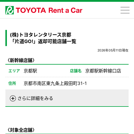
(株)トヨタレンタリース京都
「片道GO!」返却可能店舗一覧
2026年05月11日現在
〈新幹線店舗〉
京都駅
京都駅新幹線口店
エリア
店舗名
京都市南区東九条上殿田町31-1
住所
電話番号
075-682-0800
さらに詳細をみる
営業時間
01/01-12/31
08:00-20:00
備考
※1No.、2No.返却不可
〈対象全店舗〉